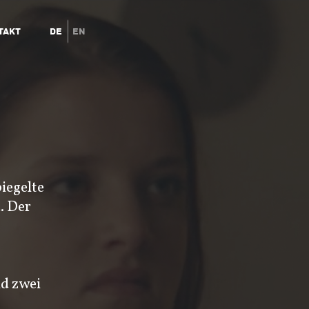
takt
de
en
iegelte
. Der
nd zwei