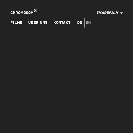
Chromosom
Imagefilm ➜
Filme
Über uns
Kontakt
de
en